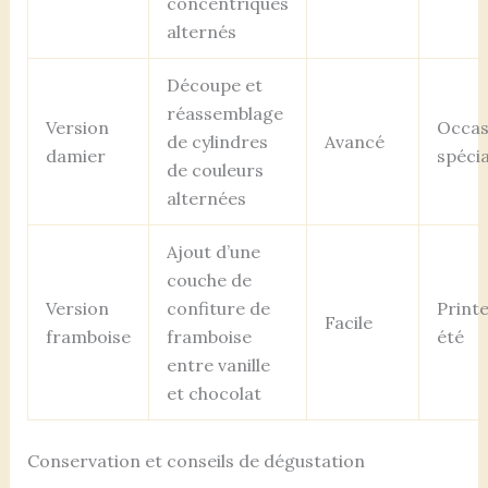
concentriques
alternés
Découpe et
réassemblage
Version
Occas
de cylindres
Avancé
damier
spécia
de couleurs
alternées
Ajout d’une
couche de
Version
confiture de
Print
Facile
framboise
framboise
été
entre vanille
et chocolat
Conservation et conseils de dégustation