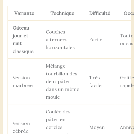
Variante
Technique
Difficulté
Occ
Gâteau
Couches
jour et
Toute
alternées
Facile
nuit
occas
horizontales
classique
Mélange
tourbillon des
Version
Très
Goûte
deux pâtes
marbrée
facile
rapid
dans un même
moule
Coulée des
pâtes en
Version
cercles
Moyen
Anniv
zébrée